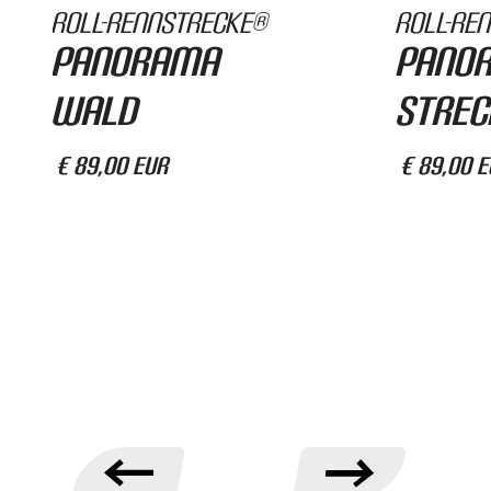
Roll-Rennstrecke®
Roll-Re
Panorama
Pano
Wald
Strec
€ 89,00 EUR
€ 89,00 