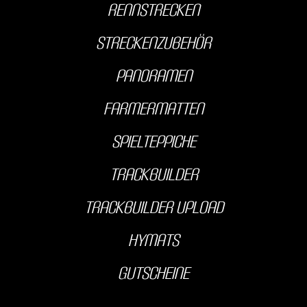
Rennstrecken
streckenzubehör
Panoramen
farmermatten
Spielteppiche
Trackbuilder
Trackbuilder Upload
hyMats
Gutscheine