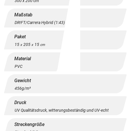
300 x 200 cm
Maßstab
DR!FT/Carrera Hybrid (1:43)
Paket
15
205
15
x
x
cm
Material
PVC
Gewicht
456g/m²
Druck
UV Qualitätsdruck, witterungsbeständig und UV-echt
Streckengröße