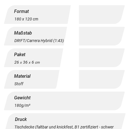
Format
180 x 120 cm
Maßstab
DR!FT/Carrera Hybrid (1:43)
Paket
26
36
6
x
x
cm
Material
Stoff
Gewicht
180g/m²
Druck
Tischdecke (faltbar und knickfest, B1 zertifiziert - schwer