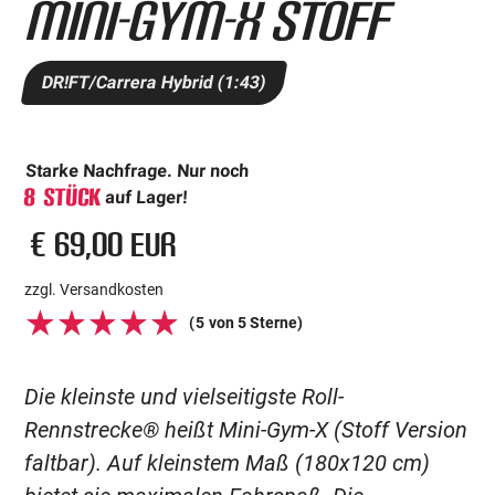
Mini-Gym-X Stoff
DR!FT/Carrera Hybrid (1:43)
Starke Nachfrage. Nur noch
8
Stück
auf Lager!
€ 69,00 EUR
zzgl. Versandkosten
(
5
von 5 Sterne)
Die kleinste und vielseitigste Roll-
Rennstrecke® heißt Mini-Gym-X (Stoff Version
faltbar). Auf kleinstem Maß (180x120 cm)