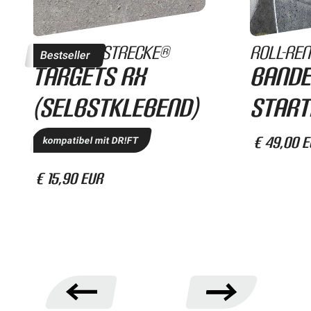
Roll-Rennstrecke®
Roll-Re
Bestseller
Targets RX
Bande
(selbstklebend)
Start
€ 49,00 
kompatibel mit DR!FT
€ 15,90 EUR