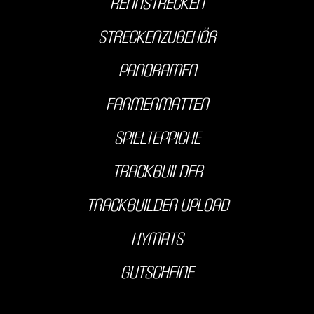
Rennstrecken
streckenzubehör
Panoramen
farmermatten
Spielteppiche
Trackbuilder
Trackbuilder Upload
hyMats
Gutscheine