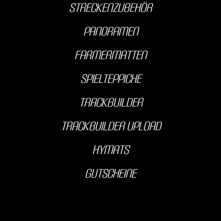
streckenzubehör
Panoramen
farmermatten
Spielteppiche
Trackbuilder
Trackbuilder Upload
hyMats
Gutscheine