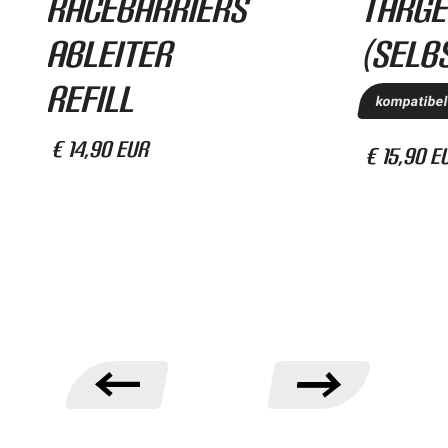
RaceBarriers
Targe
Ableiter
(selb
Refill
kompatibel
€ 14,90 EUR
€ 15,90 E