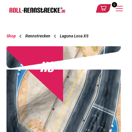
0
Shop
Rennstrecken
Laguna Loca XS
XS