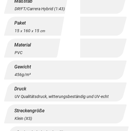
Maßstab
DR!FT/Carrera Hybrid (1:43)
Paket
15
160
15
x
x
cm
Material
PVC
Gewicht
456g/m²
Druck
UV Qualitätsdruck, witterungsbeständig und UV-echt
Streckengröße
Klein (XS)